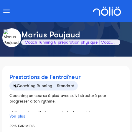
Toggle
navigation
Marius Poujaud
Coach running & préparation physique | Coaching en ligne & présentiel
Prestations de l'entraîneur
Coaching Running – Standard
Coaching en course à pied avec suivi structuré pour
progresser à ton rythme.
✔️ 2 semaines offertes pour tester le coaching
Voir plus
✔️ Programme d’entraînement 100% personnalisé
29 € PAR MOIS
✔️ Questionnaire initial (niveau + objectifs)