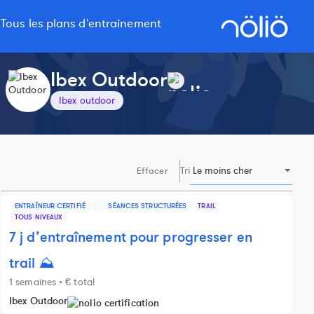
Tous les plans d'entrainement
Ibex Outdoor
Ibex outdoor
Tri
Effacer
ENTRAÎNEUR CERTIFIÉ
SÉANCES STRUCTURÉES
TRAIL
TOUS NIVEAUX
7 j d’entraînement pour progresser en
trail ⛰️
1 semaines • € total
Ibex Outdoor