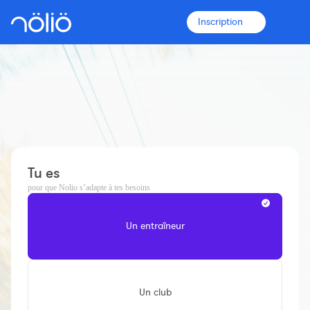
Inscription
La plateforme pour tous
Entraîneurs
Tu es
Clubs
pour que Nolio s’adapte à tes besoins
Un entraîneur
Sportifs
Plus d'informations
Fonctionnalités
Un club
Tarifs