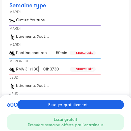
Semaine type
MARDI
Circuit Youtube…
MARDI
Etirements Yout…
MARDI
Footing enduran…
50min
STRUCTURÉE
MERCREDI
PMA 3' r1'30
01h0730
STRUCTURÉE
JEUDI
Etirements Yout…
JEUDI
Footing enduran…
50min
STRUCTURÉE
60€
Essayer gratuitement
JEUDI
Circuit Youtube…
Essai gratuit
Première semaine offerte par l'entraîneur
SAMEDI