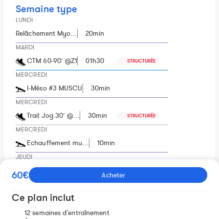
Semaine type
LUNDI
Relâchement Myo…
20min
MARDI
CTM 60-90’ @Z1
01h30
STRUCTURÉE
MERCREDI
I-Méso #3 MUSCU
30min
MERCREDI
Trail Jog 30’ @…
30min
STRUCTURÉE
MERCREDI
Echauffement mu…
10min
JEUDI
Trail Jog 30’ @…
30min
STRUCTURÉE
60€
Acheter
VENDREDI
Ce plan inclut
Trail Intervall…
01h15
STRUCTURÉE
SAMEDI
12 semaines d'entraînement