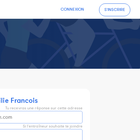
CONNEXION
S'INSCRIRE
lie Francois
Tu recevras une réponse sur cette adresse
Si l'entraîneur souhaite te joindre