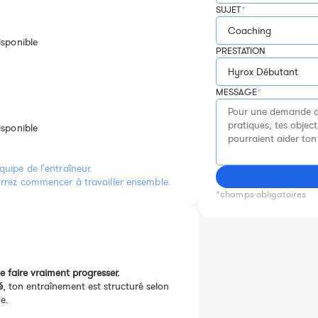
SUJET
*
isponible
PRESTATION
MESSAGE
*
isponible
quipe de l'entraîneur.
ourrez commencer à travailler ensemble.
*
champs obligatoires
faire vraiment progresser.
é
, ton entraînement est structuré selon
e.