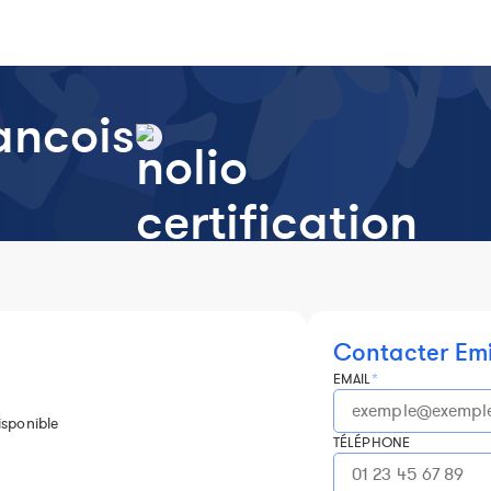
ancois
Contacter Emi
EMAIL
*
isponible
TÉLÉPHONE