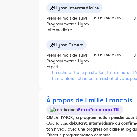
Hyrox Intermediaire
Premier mois de suivi
50 € PAR MOIS
D
Programmation Hyrox
Intermediaire
Hyrox Expert
Premier mois de suivi
50 € PAR MOIS
D
Programmation Hyrox
Expert
En achetant une prestation, tu rejoindras l'é
Il sera alors notifié de ton achat et vous p
À propos de Emilie Francois
Entraîneur certifié
OMEA HYROX, la programmation pensée pour te 
Que tu sois
débutant, intermédiaire ou confirm
ton niveau avec une progression claire et logiqu
Chaque programmation combine :