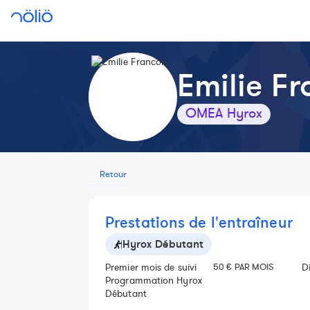
Emilie Fr
OMEA Hyrox
Retour
Prestations de l'entraîneur
Hyrox Débutant
Premier mois de suivi
50 € PAR MOIS
D
Programmation Hyrox
Débutant