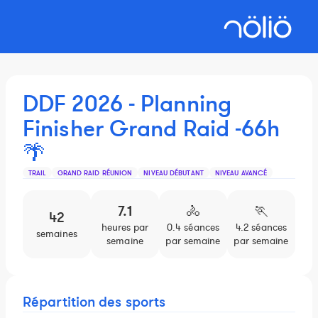
DDF 2026 - Planning
Finisher Grand Raid -66h
🌴
TRAIL
GRAND RAID RÉUNION
NIVEAU DÉBUTANT
NIVEAU AVANCÉ
7.1
🚴
🏃️
42
heures par
0.4 séances
4.2 séances
semaines
semaine
par semaine
par semaine
Répartition des sports