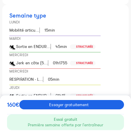
Semaine type
LUNDI
Mobilité articu…
15min
MARDI
Sortie en ENDUR…
45min
STRUCTURÉE
MERCREDI
Jerk en côte (5…
01h1755
STRUCTURÉE
MERCREDI
RESPIRATION - L…
05min
JEUDI
Sortie en ENDUR…
01h15
STRUCTURÉE
160€
VENDREDI
Essayer gratuitement
Mobilité articu…
15min
Essai gratuit
SAMEDI
Première semaine offerte par l'entraîneur
Sortie TRAIL en…
4h
STRUCTURÉE