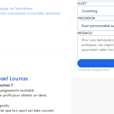
SUJET
*
quipe de l'entraîneur.
ourrez commencer à travailler ensemble.
PRESTATION
MESSAGE
*
*
champs obligatoires
mael Lounas
ounas ?
compagnement souhaité.
profil pour obtenir un devis.
ectifs.
er que ton sport est bien couvert.