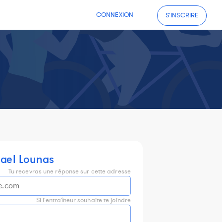
CONNEXION
S'INSCRIRE
ael Lounas
Tu recevras une réponse sur cette adresse
Si l'entraîneur souhaite te joindre