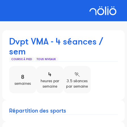
Dvpt VMA - 4 séances /
sem
COURSE À PIED
TOUS NIVEAUX
4
🏃️
8
heures par
3.5 séances
semaines
semaine
par semaine
Répartition des sports