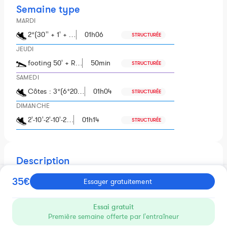
Semaine type
MARDI
2*(30'' + 1' + …
01h06
STRUCTURÉE
JEUDI
footing 50' + R…
50min
STRUCTURÉE
SAMEDI
Côtes : 3*(6*20…
01h04
STRUCTURÉE
DIMANCHE
2'-10'-2'-10'-2…
01h14
STRUCTURÉE
Description
Pendant 8 semaines, ce plan vous permettra de développer
35€
Essayer gratuitement
la fameuse VMA, avec un rythme moyen de 4 séances par
semaine. Ce plan s'adresse à des coureurs réguliers et déjà
habitués aux séances d'intensité.
Essai gratuit
La VMA est une qualité importante à travailler pour tout les
Première semaine offerte par l'entraîneur
formats de course préparés.