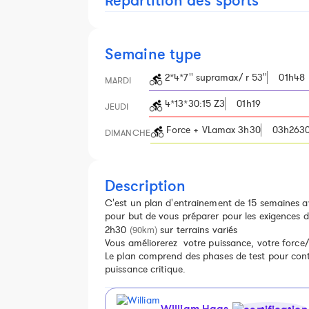
Répartition des sports
Semaine type
2*4*7'' supramax/ r 53''
01h48
MARDI
4*13*30:15 Z3
01h19
JEUDI
Force + VLamax 3h30
03h263
DIMANCHE
Description
C'est un plan d'entrainement de 15 semaines 
pour but de vous préparer pour les exigences d
(90km)
2h30
sur terrains variés
Vous améliorerez votre puissance, votre force/
Le plan comprend des phases de test pour contr
puissance critique.
William Haas