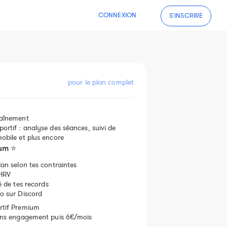
CONNEXION
S'INSCRIRE
pour le plan complet
raînement
ortif : analyse des séances, suivi de
obile et plus encore
ium ⭐
lan selon tes contraintes
 HRV
té de tes records
o sur Discord
rtif Premium
sans engagement puis 6€/mois