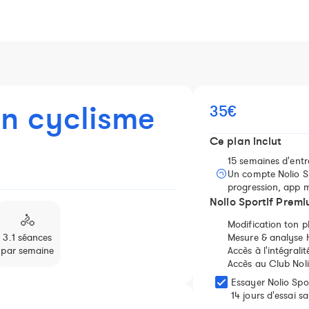
on cyclisme
35€
Ce plan inclut
15 semaines d'ent
Un compte Nolio Sp
progression, app m
️️Nolio Sportif Prem
🚴
Modification ton p
3.1 séances
Mesure & analyse
par semaine
Accès à l'intégrali
Accès au Club Noli
Essayer Nolio Spo
14 jours d'essai 