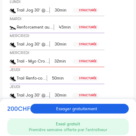
LUNDI
Trail Jog 30’ @…
30min
STRUCTURÉE
MARDI
Renforcement au…
45min
STRUCTURÉE
MERCREDI
Trail Jog 30’ @…
30min
STRUCTURÉE
MERCREDI
Trail - Myo Cro…
32min
STRUCTURÉE
JEUDI
Trail Renfo-co…
50min
STRUCTURÉE
JEUDI
Trail Jog 30’ @…
30min
STRUCTURÉE
VENDREDI
200CHF
Essayer gratuitement
Trail Jog 30’ @…
30min
STRUCTURÉE
VENDREDI
Essai gratuit
Jerk nature 10x…
50min
Première semaine offerte par l'entraîneur
STRUCTURÉE