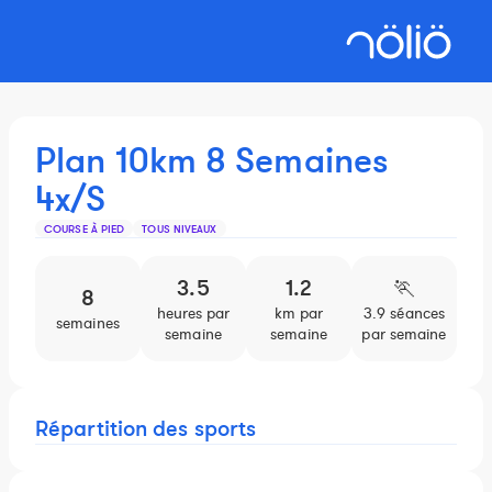
Plan 10km 8 Semaines
4x/S
COURSE À PIED
TOUS NIVEAUX
3.5
1.2
🏃️
8
heures par
km par
3.9 séances
semaines
semaine
semaine
par semaine
Répartition des sports