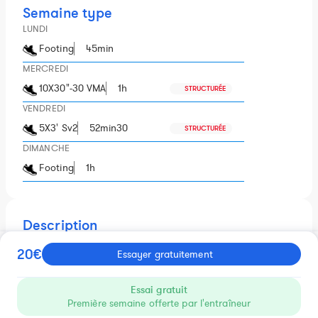
Semaine type
LUNDI
Footing
45min
MERCREDI
10X30"-30 VMA
1h
STRUCTURÉE
VENDREDI
5X3' Sv2
52min30
STRUCTURÉE
DIMANCHE
Footing
1h
Description
Plan 10km accessible à tous sur 8 semaines avec 4 séances
20€
Essayer gratuitement
d'environ 1h par semaine.
1 séance à des intensités proche de la VMA
1 séance à des intensités proche du 2ème seuil ventilatoire (~
Essai gratuit
80% de la VMA)
Première semaine offerte par l'entraîneur
2 séances à faible intensité type footing.