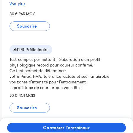
Réajustements hebdos
Voir plus
Analyse des séances majeures
Accompagnement pédagogique
80 € PAR MOIS
Contact hebdo + brief courses
Tarif
Souscrire
12 mois : 85€/mois
6 mois : 95€/mois
1 mois : 110€/mois
PPR Préliminaire
Test complet permettant l'élaboration d'un profil
physiologique record pour coureur confirmé.
Ce test permet de déterminer:
votre Pmax, PMA, tolérance lactate et seuil anaérobie
vos zones d'intensité pour l'entrainement
le profil type de coureur que vous êtes
90 € PAR MOIS
Souscrire
Contacter l'entraîneur
Testing Lactate