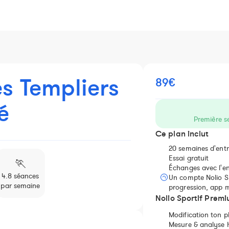
es Templiers
89€
é
Première s
Ce plan inclut
20 semaines d'ent
Essai gratuit
🏃️
Échanges avec l'en
4.8 séances
Un compte Nolio Sp
par semaine
progression, app m
️️Nolio Sportif Prem
Modification ton p
Mesure & analyse