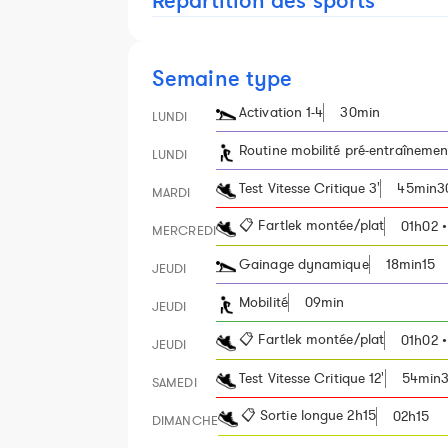
Répartition des sports
Semaine type
Activation 1-4
30min
LUNDI
Routine mobilité pré-entraînemen
LUNDI
Test Vitesse Critique 3'
45min30
MARDI
📋 Fartlek montée/plat
01h02 •
MERCREDI
Gainage dynamique
18min15
JEUDI
Mobilité
09min
JEUDI
📋 Fartlek montée/plat
01h02 •
JEUDI
Test Vitesse Critique 12'
54min3
SAMEDI
📋 Sortie longue 2h15
02h15
DIMANCHE