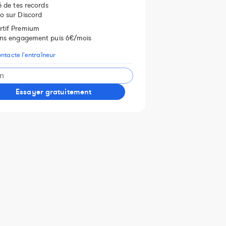
té de tes records
o sur Discord
rtif Premium
sans engagement puis 6€/mois
ntacte l'entraîneur
Essayer gratuitement