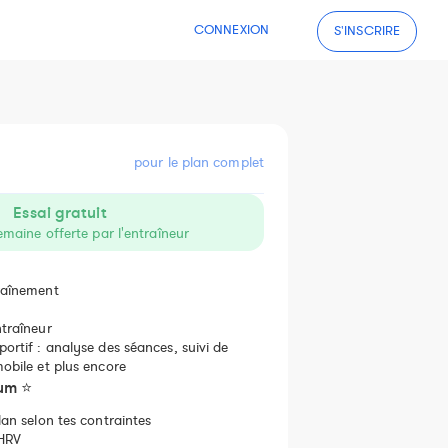
CONNEXION
S'INSCRIRE
pour le plan complet
Essai gratuit
emaine offerte par l'entraîneur
raînement
traîneur
ortif : analyse des séances, suivi de
obile et plus encore
ium ⭐
lan selon tes contraintes
 HRV