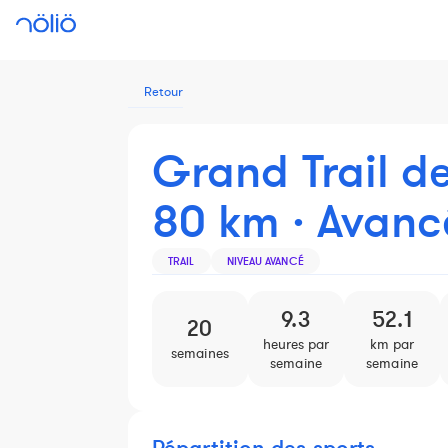
Retour
Grand Trail d
80 km · Avanc
TRAIL
NIVEAU AVANCÉ
9.3
52.1
20
heures par
km par
semaines
semaine
semaine