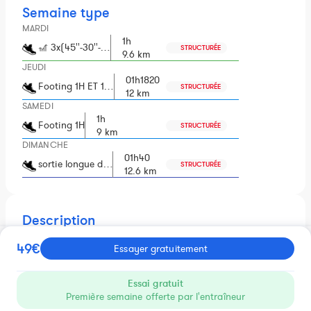
Semaine type
MARDI
1h
🎢 3x(45''-30''-…
STRUCTURÉE
9.6 km
JEUDI
01h1820
Footing 1H ET 1…
STRUCTURÉE
12 km
SAMEDI
1h
Footing 1H
STRUCTURÉE
9 km
DIMANCHE
01h40
sortie longue d…
STRUCTURÉE
12.6 km
Description
🏁 Plan Finisher — Objectif 4h00 à 5h00
49 €
49€
Essayer gratuitement
Vous voulez franchir la ligne d'arrivée. Debout, fier, et sans
avoir explosé au 35ème kilomètre. C'est exactement pour ça
que ce plan a été construit.
Essai gratuit
20 semaines de préparation structurée, chargées
Première semaine offerte par l'entraîneur
directement sur Nolio. 3 à 4 séances par semaine, un volume