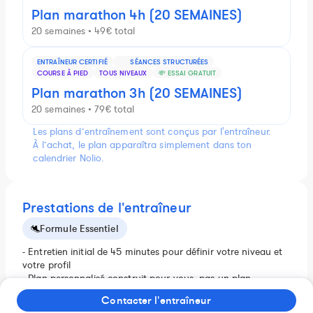
Plan marathon 4h (20 SEMAINES)
20 semaines • 49€ total
ENTRAÎNEUR CERTIFIÉ
SÉANCES STRUCTURÉES
COURSE À PIED
TOUS NIVEAUX
💸 ESSAI GRATUIT
Plan marathon 3h (20 SEMAINES)
20 semaines • 79€ total
Les plans d’entraînement sont conçus par l'entraîneur.
À l’achat, le plan apparaîtra simplement dans ton
calendrier Nolio.
Prestations de l'entraîneur
Formule Essentiel
- Entretien initial de 45 minutes pour définir votre niveau et
votre profil
- Plan personnalisé construit pour vous, pas un plan
générique adapté
Contacter l'entraîneur
Voir plus
- Suivi et ajustement des séances via Nolio en continu