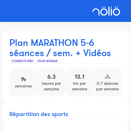
Plan MARATHON 5-6
séances / sem. + Vidéos
COURSE À PIED
TOUS NIVEAUX
6.3
13.1
🚴
14
heures par
km par
0.7 séances
4.5
semaines
semaine
semaine
par semaine
par
Répartition des sports