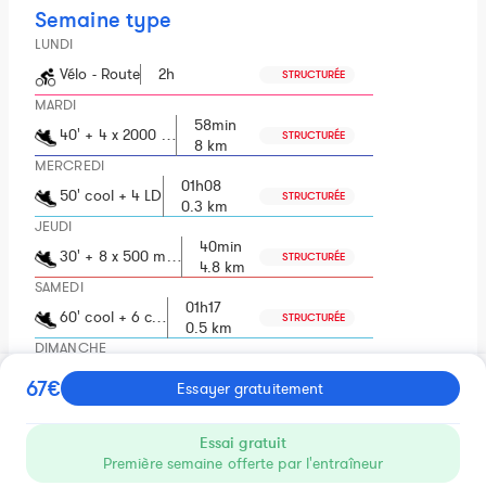
Semaine type
LUNDI
Vélo - Route
2h
STRUCTURÉE
MARDI
58min
40' + 4 x 2000 …
STRUCTURÉE
8 km
MERCREDI
01h08
50' cool + 4 LD
STRUCTURÉE
0.3 km
JEUDI
40min
30' + 8 x 500 m…
STRUCTURÉE
4.8 km
SAMEDI
01h17
60' cool + 6 c…
STRUCTURÉE
0.5 km
DIMANCHE
1h40' avec 15' …
01h40
STRUCTURÉE
67€
Essayer gratuitement
Essai gratuit
Description
Première semaine offerte par l'entraîneur