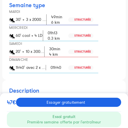
Semaine type
MARDI
49min
30' + 3 x 2000 …
STRUCTURÉE
6 km
MERCREDI
01h13
60' cool + 4 LD
STRUCTURÉE
0.3 km
SAMEDI
30min
20' + 10 x 300…
STRUCTURÉE
4 km
DIMANCHE
1h40' avec 2 x …
01h40
STRUCTURÉE
Description
Voici ton plan pour préparer ton semi-marathon sur 9
47€
Essayer gratuitement
semaines + 1
- 1 semaine de mise en charge progressive
- 8 semaines spécifiques semi : 2 cycles de (3 semaines de
Essai gratuit
développement + 1 semaine d'assimilation)
Première semaine offerte par l'entraîneur
- 1 semaine de récupération post compétition