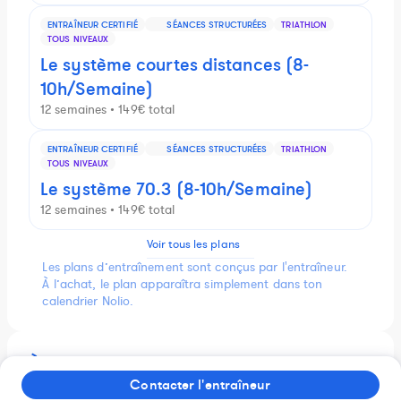
ENTRAÎNEUR CERTIFIÉ
SÉANCES STRUCTURÉES
TRIATHLON
TOUS NIVEAUX
Le système courtes distances (8-
10h/Semaine)
12 semaines • 149€ total
ENTRAÎNEUR CERTIFIÉ
SÉANCES STRUCTURÉES
TRIATHLON
TOUS NIVEAUX
Le système 70.3 (8-10h/Semaine)
12 semaines • 149€ total
Voir tous les plans
Les plans d’entraînement sont conçus par l'entraîneur.
À l’achat, le plan apparaîtra simplement dans ton
calendrier Nolio.
À propos de Bastien Kerangoff
Contacter l'entraîneur
Entraîneur certifié