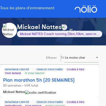
Tous les plans d'entrainement
Mickael Nattes
Mickael NATTES Coach running (5km,10km, semi-marathon, marathon)
Tri
Effacer
ENTRAÎNEUR CERTIFIÉ
SÉANCES STRUCTURÉES
COURSE À PIED
TOUS NIVEAUX
💸 ESSAI GRATUIT
Plan marathon 5h (20 SEMAINES)
20 semaines • 49€ total
Mickael Nattes
ENTRAÎNEUR CERTIFIÉ
SÉANCES STRUCTURÉES
COURSE À PIED
INTERMÉDIAIRE
TOUS NIVEAUX
💸 ESSAI GRATUIT