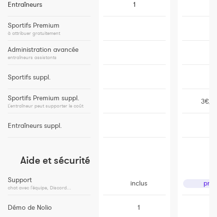
Entraîneurs
1
1
Sportifs Premium
1
à attribuer gratuitement
Administration avancée
entraîneurs assistants
Sportifs suppl.
Sportifs Premium suppl.
3€/m
L'entraîneur peut supporter le coût
Entraîneurs suppl.
Aide et sécurité
Support
inclus
prior
chat avec l'équipe, Discord...
Démo de Nolio
1