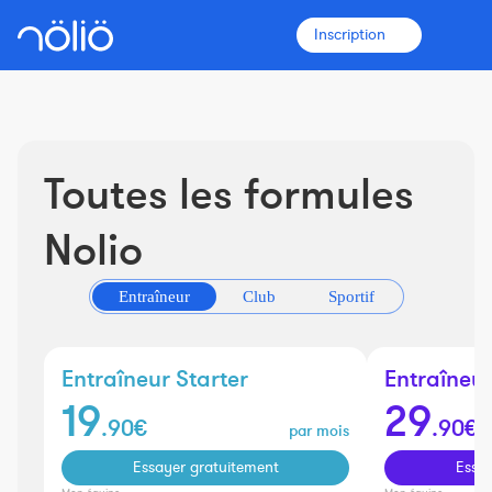
Inscription
Toutes les formules
La plateforme pour tous
Entraîneurs
Nolio
Clubs
Entraîneur
Club
Sportif
Sportifs
Entraîneur Starter
Entraîneur
19
29
Plus d'informations
.90€
.90€
par mois
Fonctionnalités
Essayer gratuitement
Essa
Tarifs