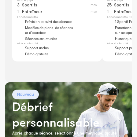
Mon équipe
Mon équipe
3
Sportifs
max
25
Sportifs
Constructeur de séances
1
Entraîneur
max
1
Entraîneur
Sportif Premium
Fonctionnalités
Fonctionnalités Starte
Prévision et suivi des séances
1 Sportif Pre
L'équipe Nolio
Modèles de plans, de séances
Fonctionnali
et d'exercices
sur tes sportif
FAQ
Séances structurées
Historique pré
Aide et sécurité
Aide et sécurité
Support inclus
Support prior
Démo gratuite
Démo gratuit
Nouveau
Débrief
personnalisable
Après chaque séance, sélectionne une métrique, ajoute