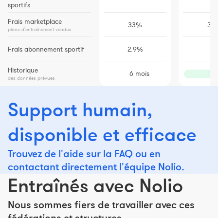
sportifs
Frais marketplace
33%
30
plans d'entraînement vendus
Frais abonnement sportif
2.9%
2
Historique
6 mois
ill
des données prévues
Support humain,
disponible et efficace
Trouvez de l'aide sur la FAQ ou en
contactant directement l'équipe Nolio.
Entraînés avec Nolio
Nous sommes fiers de travailler avec ces