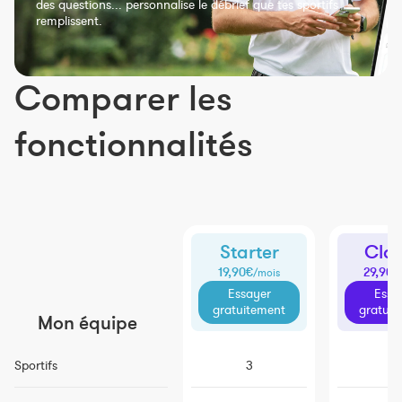
des questions... personnalise le débrief que tes sportifs
remplissent.
Comparer les
fonctionnalités
Starter
Clas
19,90€
29,90€
/mois
Essayer
Essa
gratuitement
gratuit
Mon équipe
Sportifs
3
25