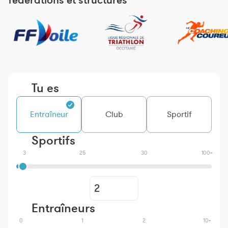
fédérations et structures
Tu es
Entraîneur
Club
Sportif
Sportifs
3
25
30
100+
Entraîneurs
0
1
2
10+