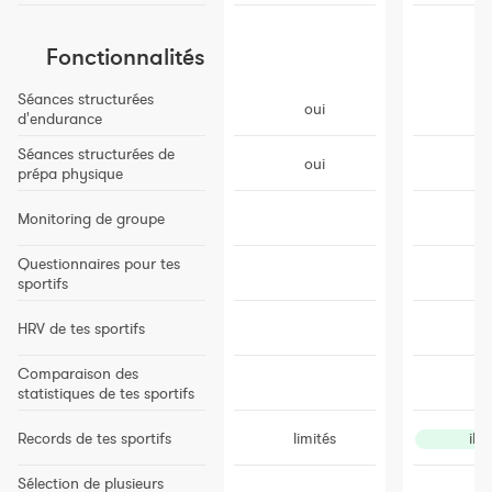
Fonctionnalités
Séances structurées
oui
o
d'endurance
Séances structurées de
oui
o
prépa physique
Monitoring de groupe
o
Questionnaires pour tes
o
sportifs
HRV de tes sportifs
o
Comparaison des
o
statistiques de tes sportifs
Records de tes sportifs
limités
illi
Sélection de plusieurs