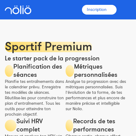
Inscription
Sportif Premium
La plateforme pour tous
Le starter pack de la progression
Entraîneurs
Planification des
Métriques
séances
personnalisées
Clubs
Planifie tes entraînements dans
Analyse ta progression avec des
le calendrier prévu. Enregistre
métriques personnalisées. Suis
tes modèles de séances.
l’évolution de ta forme, de tes
Réutilise-les pour construire ton
performances et plus encore de
Sportifs
plan d’entraînement. Tous les
manière précise et intelligible
outils pour atteindre ton
sur Nolio.
prochain objectif.
Plus d'informations
Suivi HRV
Records de tes
Fonctionnalités
complet
performances
Tarifs