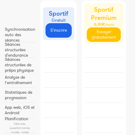
Sportif
Sportif
Premium
Gratuit
6,90€
/mois
Synchronisation
S'inscrire
Essayer
auto des
gratuitement
séances
Séances
structurées
d'endurance
Séances
structurées de
prépa physique
Analyse de
l’entraînement
Statistiques de
progression
App web, iOS et
Android
Planification
Séances,
questionnaires,
cycles, notes