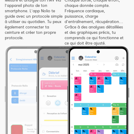
Mesure et analyse ton HRV via
Chaque sortie, chaque effort,
Constructeur de séances
l’appareil photo de ton
chaque donnée compte.
smartphone. L’app Nolio te
Fréquence cardiaque,
Sportif Premium
guide avec un protocole simple
puissance, charge
à utiliser au quotidien. Tu peux
d’entraînement, récupération…
L'équipe Nolio
également connecter ta
Grâce à des analyses détaillées
ceinture et créer ton propre
et des graphiques précis, tu
FAQ
protocole.
comprends ce qui fonctionne et
ce qui doit être ajusté.