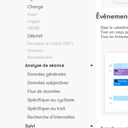
Charge
Évènemen
Foster
Coggan
Dans le calendrie
TRIMP
Tout est conçu po
Débrief
Tous les événemen
Perception de l'effort (RPE)
Sensation
Personnalisable
Analyse de séance
Données générales
Données subjectives
Flux de données
Spécifique au cyclisme
Spécifique au trail
Recherche d’intervalles
Suivi