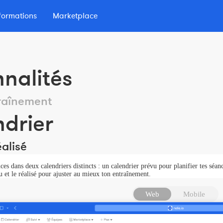
formations
Marketplace
lio
 d'Endurance
nnalités
traînement
drier
éalisé
nces dans deux calendriers distincts : un calendrier prévu pour planifier tes séanc
 et le réalisé pour ajuster au mieux ton entraînement.
Web
Mobile