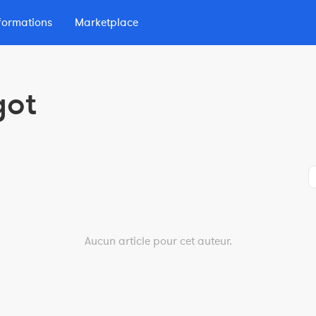
formations
Marketplace
lio
got
 d'Endurance
Aucun article pour cet auteur.