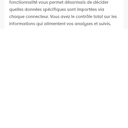
fonctionnalité vous permet désormais de décider
quelles données spécifiques sont importées via
chaque connecteur. Vous avez le contrôle total sur les
informations qui alimentent vos analyses et suivis.
Intégration de Whoop et Apple Watch
: Pour les
adeptes de Whoop et les utilisateurs d'Apple Watch,
nous avons ajouté des fonctionnalités de
synchronisation dédiées. Importez vos séances et
métriques directement depuis ces dispositifs.
Nouvelle Interface pour la Synchronisation
: En plus
de ces améliorations fonctionnelles, nous avons
également revu le design de la page de
synchronisation des connecteurs, rendant
l'expérience plus intuitive et agréable.