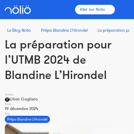
Aller sur Nolio
Le Blog Nolio
Prépa Blandine L'Hirondel
La préparation pour
La préparation pour
La plateforme pour tous
l’UTMB 2024 de
Entraîneurs
Blandine L’Hirondel
Clubs
Auteur
Lilian Gugliero
Sportifs
Date
19 décembre 2024
Plus d'informations
Tag
Prépa Blandine L'Hirondel
Fonctionnalités
Tarifs