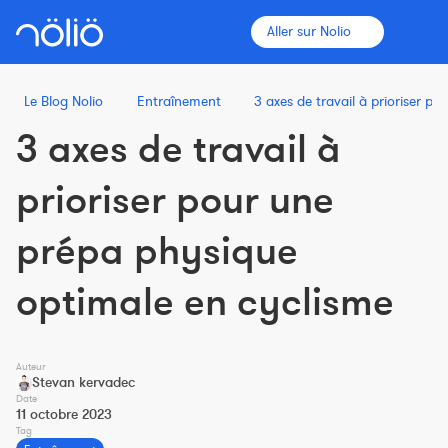
Aller sur Nolio
Le Blog Nolio
Entraînement
3 axes de travail à prioriser p
3 axes de travail à
La plateforme pour tous
prioriser pour une
Entraîneurs
prépa physique
Clubs
optimale en cyclisme
Sportifs
Auteur
Plus d'informations
Stevan kervadec
Date
Fonctionnalités
11 octobre 2023
Tag
Tarifs