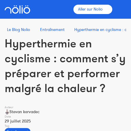
Aller sur Nolio
Le Blog Nolio
Entraînement
Hyperthermie en cyclisme : com
Hyperthermie en
La plateforme pour tous
cyclisme : comment s’y
Entraîneurs
préparer et performer
Clubs
malgré la chaleur ?
Sportifs
Auteur
Plus d'informations
Stevan kervadec
Date
Fonctionnalités
29 juillet 2025
Tag
Tarifs