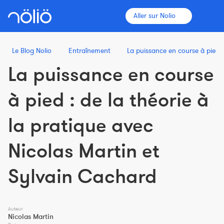
Aller sur Nolio
Le Blog Nolio
Entraînement
La puissance en course à pied :
La puissance en course
La plateforme pour tous
à pied : de la théorie à
Entraîneurs
la pratique avec
Clubs
Nicolas Martin et
Sportifs
Sylvain Cachard
Plus d'informations
Fonctionnalités
Auteur
Nicolas Martin
Tarifs