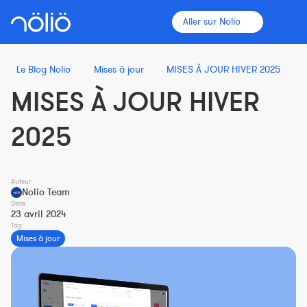
Aller sur Nolio
Le Blog Nolio
Mises à jour
MISES À JOUR HIVER 2025
MISES À JOUR HIVER
La plateforme pour tous
2025
Entraîneurs
Auteur
Clubs
Nolio Team
Date
23 avril 2024
Tag
Sportifs
Mises à jour
Plus d'informations
Fonctionnalités
Tarifs