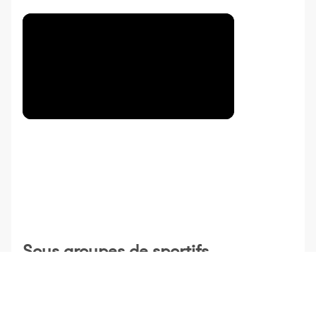
Sous groupes de sportifs
Les groupes de sportifs évoluent avec
les sous-
groupes
pour simplifier la gestion des collectifs et
optimiser le suivi des performances.