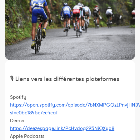
Constructeur de séances
Sportif Premium
L'équipe Nolio
FAQ
🎙 Liens vers les différentes plateformes
Spotify
https://open.spotify.com/episode/7bNXMPGQzLPnvjHN
si=e0bc1845e7ee4caf
Deezer
https://deezer.page.link/PcHvdog295NiQXyb8
Apple Podcasts