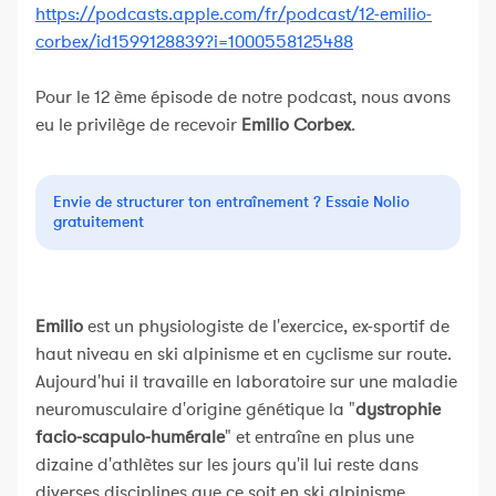
https://podcasts.apple.com/fr/podcast/12-emilio-
corbex/id1599128839?i=1000558125488
Pour le 12 ème épisode de notre podcast, nous avons
eu le privilège de recevoir
Emilio Corbex
.
Envie de structurer ton entraînement ? Essaie Nolio
gratuitement
Emilio
est un physiologiste de l'exercice, ex-sportif de
haut niveau en ski alpinisme et en cyclisme sur route.
Aujourd'hui il travaille en laboratoire sur une maladie
neuromusculaire d'origine génétique la "
dystrophie
facio-scapulo-humérale
" et entraîne en plus une
dizaine d'athlètes sur les jours qu'il lui reste dans
diverses disciplines que ce soit en ski alpinisme,