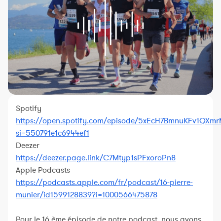
Constructeur de séances
Sportif Premium
L'équipe Nolio
FAQ
Spotify
https://open.spotify.com/episode/5xEcH7BmnuKFv1QXm
si=550791e1c6944ef1
Deezer
https://deezer.page.link/C7Mtyp1sPFxoroPn8
Apple Podcasts
https://podcasts.apple.com/fr/podcast/16-pierre-
munier/id1599128839?i=1000566475878
Pour le 16 ème épisode de notre podcast, nous avons