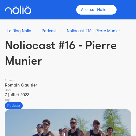
Aller sur Nolio
Le Blog Nolio
Podcast
Noliocast #16 - Pierre Munier
Noliocast #16 - Pierre
La plateforme pour tous
Munier
Entraîneurs
Auteur
Clubs
Romain Gaultier
Date
7 juillet 2022
Tag
Sportifs
Podcast
Plus d'informations
Fonctionnalités
Tarifs