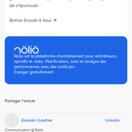
de s'épanouir.
Bonne écoute à tous 👊
Nolio est la plateforme d'entraînement pour entraîneurs,
sportifs et clubs. Planification, suivi et analyse des
performances avec des outils pro.
Essayer gratuitement
Partager l’article
Romain Gaultier
Linkedin
Communication @ Nolio