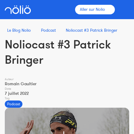
Aller sur Nolio
Le Blog Nolio
Podcast
Noliocast #3 Patrick Bringer
Noliocast #3 Patrick
La plateforme pour tous
Bringer
Entraîneurs
Auteur
Clubs
Romain Gaultier
Date
7 juillet 2022
Tag
Sportifs
Podcast
Plus d'informations
Fonctionnalités
Tarifs