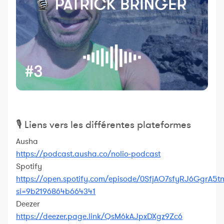
🎙 Liens vers les différentes plateformes
Ausha
https://podcast.ausha.co/nolio-podcast
Spotify
https://open.spotify.com/episode/0SfjAO7sfyRJ6GgrA5t
si=9b2196864b664341
Deezer
https://deezer.page.link/QsM6kAJpxDXgz9Zc6