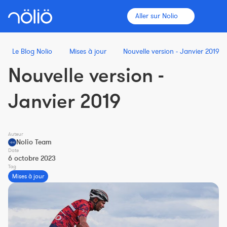
Aller sur Nolio
Le Blog Nolio
Mises à jour
Nouvelle version - Janvier 2019
Nouvelle version -
La plateforme pour tous
Janvier 2019
Entraîneurs
Auteur
Clubs
Nolio Team
Date
6 octobre 2023
Tag
Sportifs
Mises à jour
Plus d'informations
Fonctionnalités
Tarifs