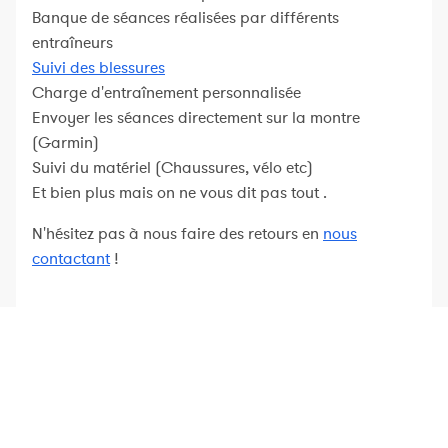
Banque de séances réalisées par différents
entraîneurs
Suivi des blessures
Charge d'entraînement personnalisée
Envoyer les séances directement sur la montre
(Garmin)
Suivi du matériel (Chaussures, vélo etc)
Et bien plus mais on ne vous dit pas tout .
N'hésitez pas à nous faire des retours en
nous
contactant
!
Nolio est la plateforme d'entraînement pour entraîneurs,
sportifs et clubs. Planification, suivi et analyse des
performances avec des outils pro.