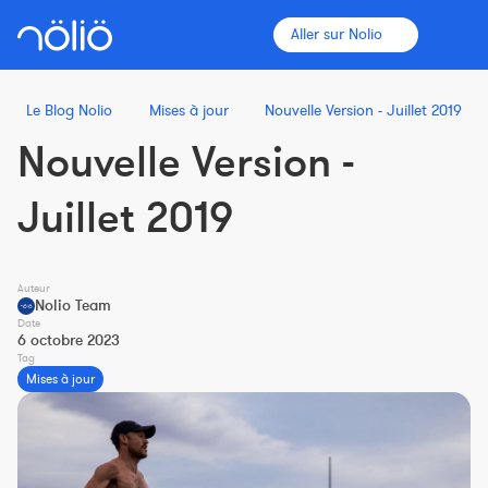
Aller sur Nolio
Le Blog Nolio
Mises à jour
Nouvelle Version - Juillet 2019
Nouvelle Version -
La plateforme pour tous
Juillet 2019
Entraîneurs
Auteur
Clubs
Nolio Team
Date
6 octobre 2023
Tag
Sportifs
Mises à jour
Plus d'informations
Fonctionnalités
Tarifs