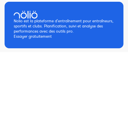
Nolio est la plateforme d'entraînement pour entraîneurs,
sportifs et clubs. Planification, suivi et analyse des
performances avec des outils pro.
Essayer gratuitement
Partager l’article
EN
ES
Nolio c'est aussi
Nolio pour
À propos de Nolio
Le Blog Nolio
Triathlon
L'équipe Nolio