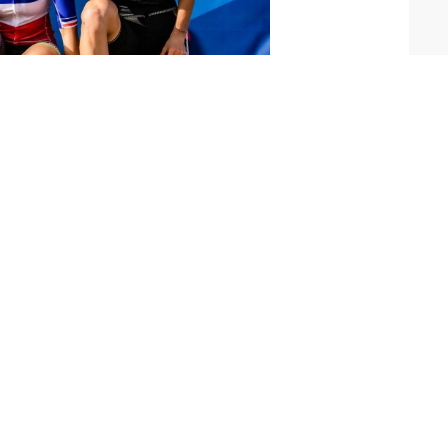
ampionne de France XCE
 sociaux :