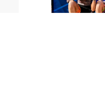
Amélie, vice-ch
Retrouve Amélie sur ses réseaux
Instagram :
@amelie_vazeille
Facebook :
Amelie Vazeille - Athlète