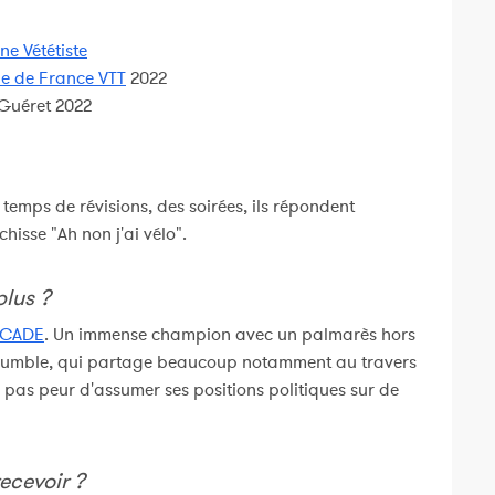
e Vététiste
e de France VTT
2022
Guéret 2022
emps de révisions, des soirées, ils répondent
isse "Ah non j'ai vélo".
plus ?
RCADE
. Un immense champion avec un palmarès hors
te humble, qui partage beaucoup notamment au travers
'a pas peur d'assumer ses positions politiques sur de
recevoir ?