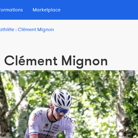
formations
Marketplace
'athlète : Clément Mignon
lio
 d'Endurance
e : Clément Mignon