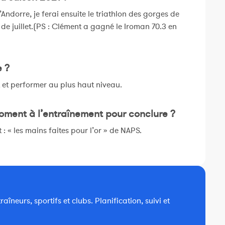
d’Andorre, je ferai ensuite le triathlon des gorges de
s de juillet.(PS : Clément a gagné le Iroman 70.3 en
e ?
t et performer au plus haut niveau.
oment à l’entraînement pour conclure ?
 « les mains faites pour l’or » de NAPS.
îneurs, sportifs et clubs. Planification, suivi et