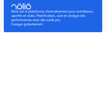
Nolio est la plateforme d'entraînement pour entraîneurs,
sportifs et clubs. Planification, suivi et analyse des
performances avec des outils pro.
Essayer gratuitement
Partager l’article
Justine Carrel
Linkedin
Responsable Marketing & Communication
EN
ES