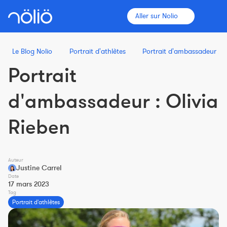
Aller sur Nolio
Le Blog Nolio
Portrait d'athlètes
Portrait d'ambassadeur : O
Portrait
La plateforme pour tous
d'ambassadeur : Olivia
Entraîneurs
Rieben
Clubs
Auteur
Justine Carrel
Sportifs
Date
17 mars 2023
Plus d'informations
Tag
Portrait d'athlètes
Fonctionnalités
Tarifs