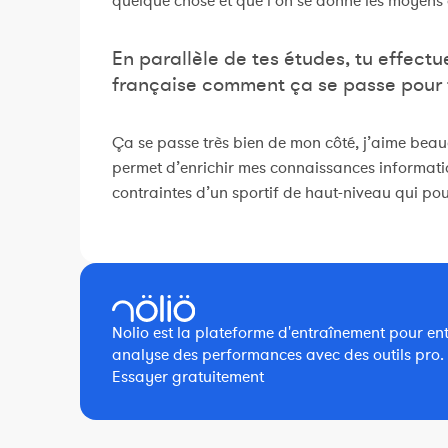
quelque chose et que l’on se donne les moyens d’
En parallèle de tes études, tu effect
française comment ça se passe pour t
Ça se passe très bien de mon côté, j’aime beauc
permet d’enrichir mes connaissances informati
contraintes d’un sportif de haut-niveau qui pour
Nolio est la plateforme d'entraînement pour entra
analyse des performances avec des outils pro.
Essayer gratuitement