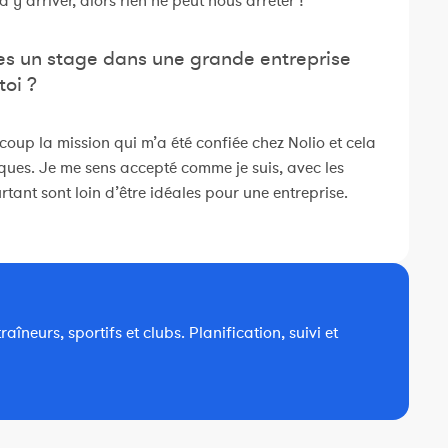
y arriver, alors rien ne peut nous arrêter !
ues un stage dans une grande entreprise
oi ?
oup la mission qui m’a été confiée chez Nolio et cela
ques. Je me sens accepté comme je suis, avec les
tant sont loin d’être idéales pour une entreprise.
îneurs, sportifs et clubs. Planification, suivi et