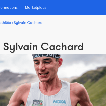
formations
Marketplace
'athlète : Sylvain Cachard
lio
 d'Endurance
 : Sylvain Cachard