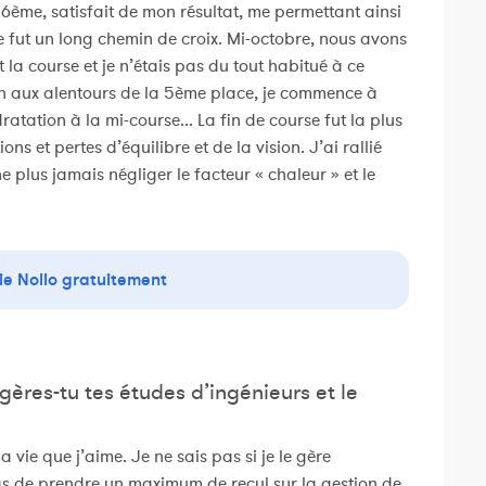
 6ème, satisfait de mon résultat, me permettant ainsi
le fut un long chemin de croix. Mi-octobre, nous avons
a course et je n’étais pas du tout habitué à ce
on aux alentours de la 5ème place, je commence à
dratation à la mi-course... La fin de course fut la plus
ns et pertes d’équilibre et de la vision. J’ai rallié
 plus jamais négliger le facteur « chaleur » et le
ie Nolio gratuitement
gères-tu tes études d’ingénieurs et le
 la vie que j’aime. Je ne sais pas si je le gère
cas de prendre un maximum de recul sur la gestion de