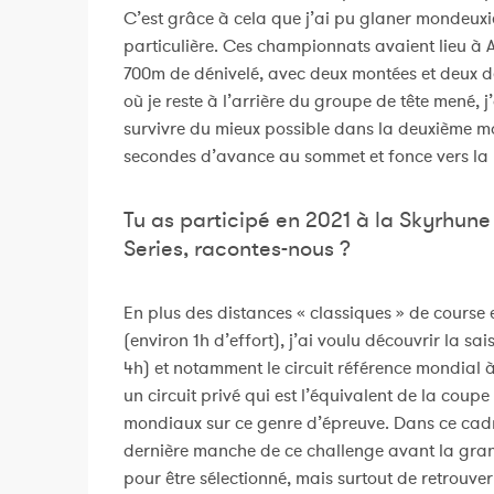
C’est grâce à cela que j’ai pu glaner mondeuxiè
particulière. Ces championnats avaient lieu à A
700m de dénivelé, avec deux montées et deux d
où je reste à l’arrière du groupe de tête mené, 
survivre du mieux possible dans la deuxième mo
secondes d’avance au sommet et fonce vers la l
Tu as participé en 2021 à la Skyrhune 
Series, racontes-nous ?
En plus des distances « classiques » de cours
(environ 1h d’effort), j’ai voulu découvrir la s
4h) et notamment le circuit référence mondial à 
un circuit privé qui est l’équivalent de la cou
mondiaux sur ce genre d’épreuve. Dans ce cadre,
dernière manche de ce challenge avant la grande
pour être sélectionné, mais surtout de retrouve