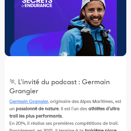
Constructeur de séances
Sportif Premium
L'équipe Nolio
FAQ
🏃 L'invité du podcast : Germain
Grangier
Germain Grangier
, originaire des Alpes Maritimes, est
un
passionné de nature
. Il est l'un des
athlètes d'ultra
trail les plus performants
.
En 2014, il réalise ses premières compétitions de trail.
Rapidement, en 2015, il termine à la
troisième place