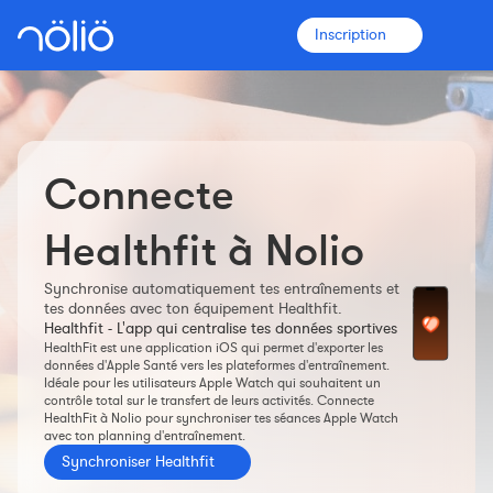
Inscription
Connecte
La plateforme pour tous
Entraîneurs
Healthfit à Nolio
Synchronise automatiquement tes entraînements et
Clubs
tes données avec ton équipement Healthfit.
Healthfit - L'app qui centralise tes données sportives
HealthFit est une application iOS qui permet d'exporter les
Sportifs
données d'Apple Santé vers les plateformes d'entraînement.
Idéale pour les utilisateurs Apple Watch qui souhaitent un
contrôle total sur le transfert de leurs activités. Connecte
Plus d'informations
HealthFit à Nolio pour synchroniser tes séances Apple Watch
avec ton planning d'entraînement.
Fonctionnalités
Synchroniser Healthfit
Tarifs