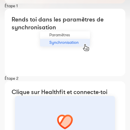
Constructeur de séances
Étape 1
Sportif Premium
Rends toi dans les paramètres de
L'équipe Nolio
synchronisation
FAQ
Paramètres
Synchronisation
Étape 2
Clique sur Healthfit et connecte-toi