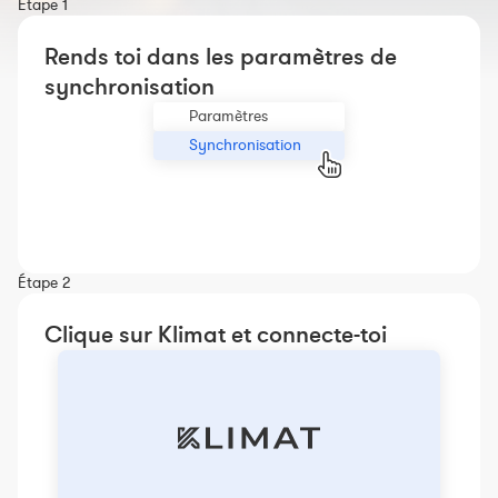
Étape 1
Constructeur de séances
Rends toi dans les paramètres de
Sportif Premium
synchronisation
L'équipe Nolio
Paramètres
FAQ
Synchronisation
Étape 2
Clique sur Klimat et connecte-toi