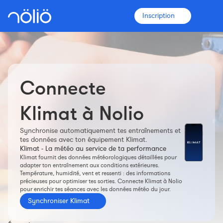
Inscription
Connecte
La plateforme pour tous
Entraîneurs
Klimat à Nolio
Synchronise automatiquement tes entraînements et
Clubs
tes données avec ton équipement Klimat.
Klimat - La météo au service de ta performance
Klimat fournit des données météorologiques détaillées pour
Sportifs
adapter ton entraînement aux conditions extérieures.
Température, humidité, vent et ressenti : des informations
précieuses pour optimiser tes sorties. Connecte Klimat à Nolio
Plus d'informations
pour enrichir tes séances avec les données météo du jour.
Fonctionnalités
Synchroniser Klimat
Tarifs