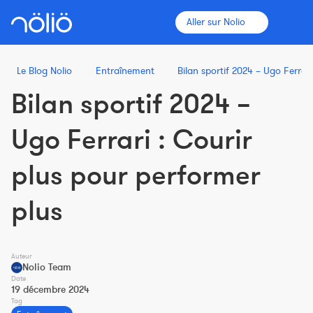
Aller sur Nolio
Le Blog Nolio
Entraînement
Bilan sportif 2024 – Ugo Ferrar
Bilan sportif 2024 –
La plateforme pour tous
Ugo Ferrari : Courir
Entraîneurs
plus pour performer
Clubs
plus
Sportifs
Auteur
Plus d'informations
Nolio Team
Date
Fonctionnalités
19 décembre 2024
Tag
Tarifs