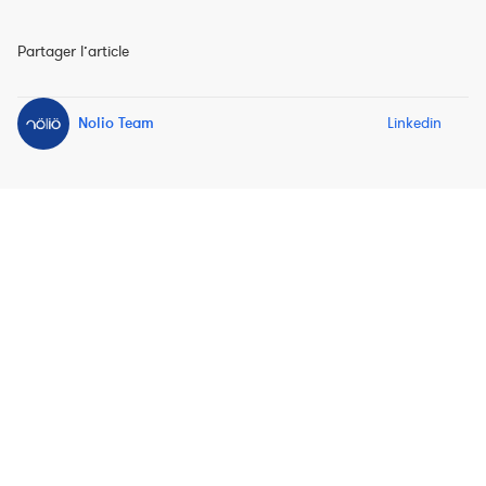
Partager l’article
Nolio Team
Linkedin
EN
ES
Nolio c'est aussi
Nolio pour
À propos de Nolio
Le Blog Nolio
Triathlon
L'équipe Nolio
Nolio Shop
Cyclisme
Prochaines fonctionnalités
Avantages
Course à pied
FAQ et support
Plans d'entraînement
Trail
Contact
Coaching personnalisé
Ressources
Media & Press Kit
API Nolio
CGU