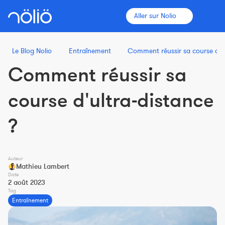
Aller sur Nolio
Le Blog Nolio
Entraînement
Comment réussir sa course d'ul
Comment réussir sa
La plateforme pour tous
course d'ultra-distance
Entraîneurs
?
Clubs
Auteur
Mathieu Lambert
Sportifs
Date
2 août 2023
Plus d'informations
Tag
Entraînement
Fonctionnalités
Tarifs