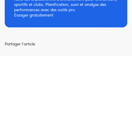
sportifs et clubs. Planification, suivi et analyse des
performances avec des outils pro.
Essayer gratuitement
Partager l’article
Justine Carrel
Linkedin
Responsable Marketing & Communication
EN
ES
Nolio c'est aussi
Nolio pour
À propos de Nolio
Le Blog Nolio
Triathlon
L'équipe Nolio