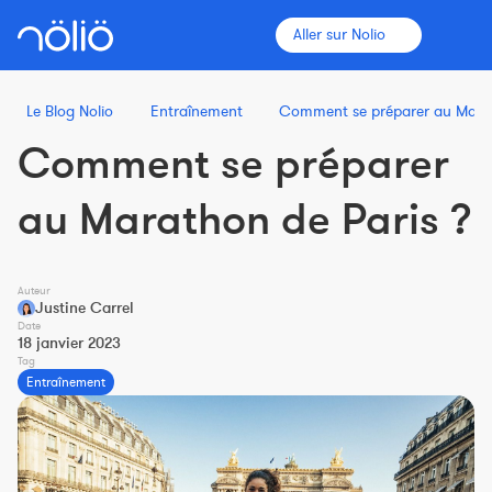
Aller sur Nolio
Le Blog Nolio
Entraînement
Comment se préparer au Marat
Comment se préparer
La plateforme pour tous
au Marathon de Paris ?
Entraîneurs
Auteur
Clubs
Justine Carrel
Date
18 janvier 2023
Tag
Sportifs
Entraînement
Plus d'informations
Fonctionnalités
Tarifs