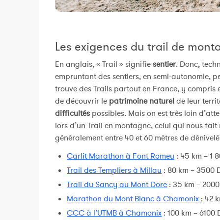
Les exigences du trail de mont
En anglais, « Trail » signifie
sentier
. Donc, tech
empruntant des sentiers, en semi-autonomie, peu
trouve des Trails partout en France, y compris
de découvrir le
patrimoine naturel
de leur terr
difficultés
possibles. Mais on est très loin d’a
lors d’un Trail en montagne, celui qui nous fai
généralement entre 40 et 60 mètres de dénivelé 
Carlit Marathon à Font Romeu
: 45 km – 1 
Trail des Templiers à Millau
: 80 km – 3500 D
Trail du Sancy au Mont Dore
: 35 km – 2000
Marathon du Mont Blanc à Chamonix
: 42 
CCC à l’UTMB à Chamonix
: 100 km – 6100 