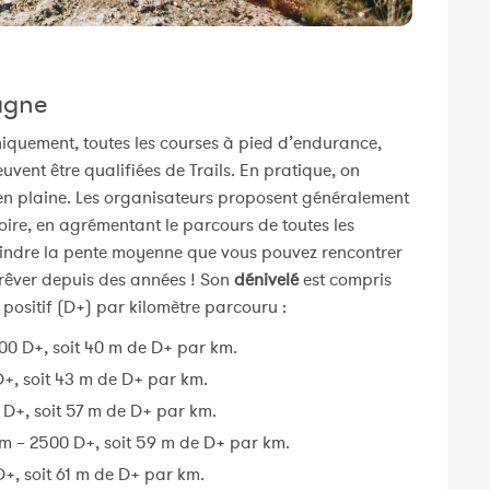
agne
niquement, toutes les courses à pied d’endurance,
vent être qualifiées de Trails. En pratique, on
 en plaine. Les organisateurs proposent généralement
itoire, en agrémentant le parcours de toutes les
tteindre la pente moyenne que vous pouvez rencontrer
t rêver depuis des années ! Son
dénivelé
est compris
positif (D+) par kilomètre parcouru :
800 D+, soit 40 m de D+ par km.
+, soit 43 m de D+ par km.
 D+, soit 57 m de D+ par km.
km – 2500 D+, soit 59 m de D+ par km.
D+, soit 61 m de D+ par km.