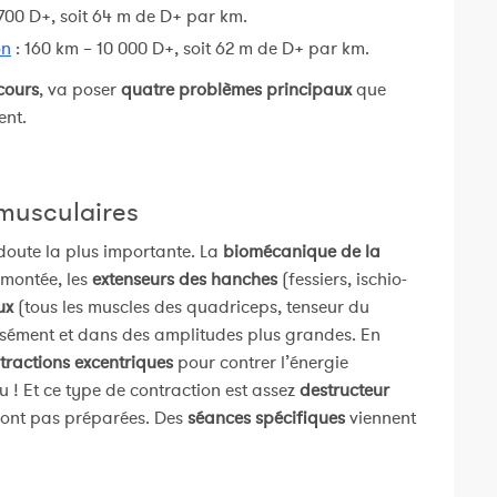
 700 D+, soit 64 m de D+ par km.
on
: 160 km – 10 000 D+, soit 62 m de D+ par km.
cours
, va poser
quatre problèmes principaux
que
ent.
musculaires
doute la plus importante. La
biomécanique de la
 montée, les
extenseurs des hanches
(fessiers, ischio-
ux
(tous les muscles des quadriceps, tenseur du
ensément et dans des amplitudes plus grandes. En
tractions excentriques
pour contrer l’énergie
vu ! Et ce type de contraction est assez
destructeur
y sont pas préparées. Des
séances spécifiques
viennent