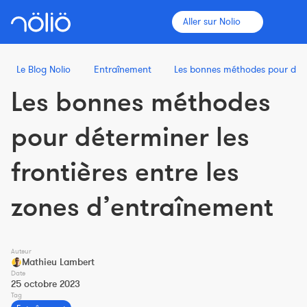
Aller sur Nolio
Le Blog Nolio
Entraînement
Les bonnes méthodes pour déter
Les bonnes méthodes
La plateforme pour tous
pour déterminer les
Entraîneurs
frontières entre les
Clubs
zones d’entraînement
Sportifs
Auteur
Plus d'informations
Mathieu Lambert
Date
Fonctionnalités
25 octobre 2023
Tag
Tarifs