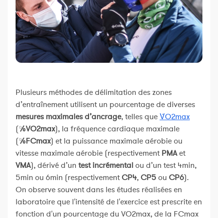
Plusieurs méthodes de délimitation des zones
d’entraînement utilisent un pourcentage de diverses
mesures maximales d’ancrage
, telles que
V̇O2max
(
%VO2max
), la fréquence cardiaque maximale
(
%FCmax
) et la puissance maximale aérobie ou
vitesse maximale aérobie (respectivement
PMA
et
VMA
), dérivé d’un
test incrémental
ou d’un test 4min,
5min ou 6min (respectivement
CP4
,
CP5
ou
CP6
).
On observe souvent dans les études réalisées en
laboratoire que l'intensité de l'exercice est prescrite en
fonction d'un pourcentage du VO2max, de la FCmax