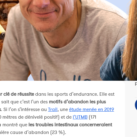
P
r clé de réussite
dans les sports d’endurance. Elle est
 sait que c’est l’un des
motifs d’abandon les plus
s
. Si l’on s’intéresse au
Trail
, une
étude menée en 2019
0 mètres de dénivelé positif) et de
l’UTMB
(171
, a montré que
les troubles intestinaux concerneraient
emière cause d’abandon (23 %).