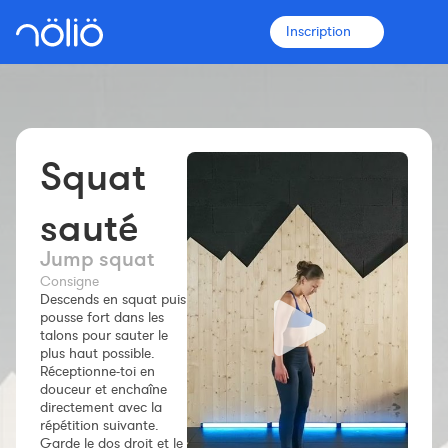
Inscription
Squat
La plateforme pour tous
Entraîneurs
sauté
Jump squat
Clubs
Consigne
Descends en squat puis
pousse fort dans les
Sportifs
talons pour sauter le
plus haut possible.
Réceptionne-toi en
Plus d'informations
douceur et enchaîne
Fonctionnalités
directement avec la
répétition suivante.
Tarifs
Garde le dos droit et le