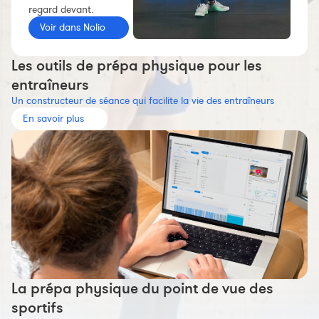
regard devant.
Constructeur de séances
Voir dans Nolio
Sportif Premium
L'équipe Nolio
Les outils de prépa physique pour les
FAQ
entraîneurs
Un constructeur de séance qui facilite la vie des entraîneurs
En savoir plus
La prépa physique du point de vue des
sportifs